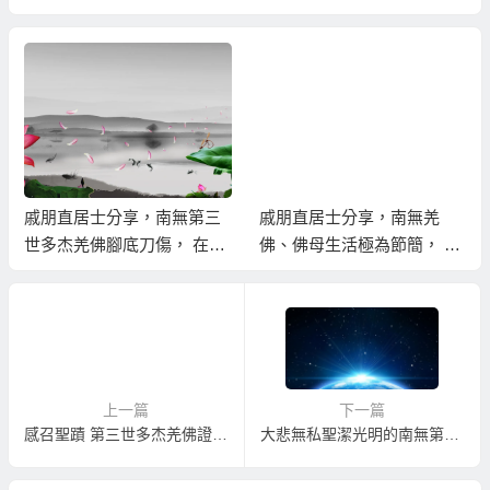
戚朋直居士分享，南無第三
戚朋直居士分享，南無羌
世多杰羌佛腳底刀傷， 在三
佛、佛母生活極為節簡， 以
小時後神奇痊癒，傷口了無
自身行持教化佛弟子應珍惜
痕跡的不可思議聖蹟
福報，不可浪費！
上一篇
下一篇
感召聖蹟 第三世多杰羌佛證明了如來正法
大悲無私聖潔光明的南無第三世多杰羌佛(2021.06.03更新)