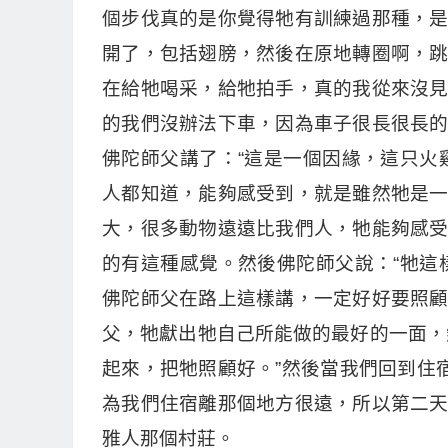
個步伐真的是你覺得牠有訓練過那種，
開了，包括翅膀，然後在原地轉圈啊，
在給牠喝采，給牠拍手，真的我從來沒
的我們沒辦法下車，因為車子很長很長
佛陀師父講了：“這是一個因緣，這只火
人都知道，能夠感受到，就是雖然牠是
大，很多動物遠遠比我們人，牠能夠感
的有這種感覺。然後佛陀師父說：“牠這
佛陀師父在路上這樣講，一定好好要照
父，牠獻出牠自己所能做的最好的一面，
起來，把牠照顧好。”然後當我們回到住
為我們住宿離那個地方很遠，所以第二
雅人那個村莊。