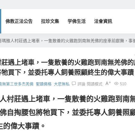
佛教正法公告
拉珍文集
学佛生活
法會資訊
哥瑪雅人村莊遇上堵車，一隻散養的火雞跑到南無羌佛的座車前獻舞，事
村莊遇上堵車，一隻散養的火雞跑到南無羌佛的
將牠買下，並委托專人飼養照顧終生的偉大事蹟
南無第三世多杰羌佛
聖蹟佛格
大悲無私
評論
閱讀模式
510
人村莊遇上堵車，一隻散養的火雞跑到南
佛自掏腰包將牠買下，並委托專人飼養照
生的偉大事蹟。