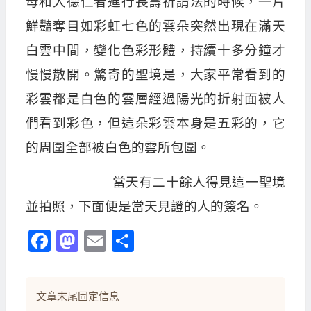
母和大德仁者進行長壽祈請法的時候，一片
鮮豔奪目如彩虹七色的雲朵突然出現在滿天
白雲中間，變化色彩形體，持續十多分鐘才
慢慢散開。驚奇的聖境是，大家平常看到的
彩雲都是白色的雲層經過陽光的折射面被人
們看到彩色，但這朵彩雲本身是五彩的，它
的周圍全部被白色的雲所包圍。
當天有二十餘人得見這一聖境
並拍照，下面便是當天見證的人的簽名。
Facebook
Mastodon
Email
分
享
文章末尾固定信息