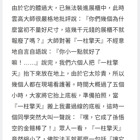
由於它的體過大，已無法裝進展櫃中，此時
雲高大師很嚴格地批評說：『你們幾個為什
麼當初不量好尺寸，這幾千元錢的展櫃不就
報廢了嗎？』大師對著『一柱擎天』不經意
地自言自語說：『你小一點就好了
嘛！……』說完，我們六個人把『一柱擎
天』抬下來放在地上，由於它太珍貴，所以
幾個人都在現場看護著。時間大概過了五個
小時，大家將它抬上底板，準備拍照，當
『一柱擎天』搬上我畫過線的底板，這時一
個同學突然大叫一聲說：『嘿，它成了孫悟
空的金箍棒了！』眾人一看，『一柱擎天』
竟然縮小了，佛陀法王就那麼一句話『讓它