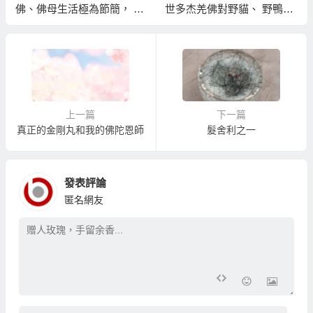
佛、佛母生活極為節簡， 以
世多杰羌佛對野貓、 野鴨等
自身行持教化佛弟子應珍惜
動物平等對待保護，如親人
福報，不可浪費！
般關懷照顧的事蹟
上一篇
下一篇
真正的金剛丸和我的佛陀恩師
髮舍利之一
發表評論
匿名網友