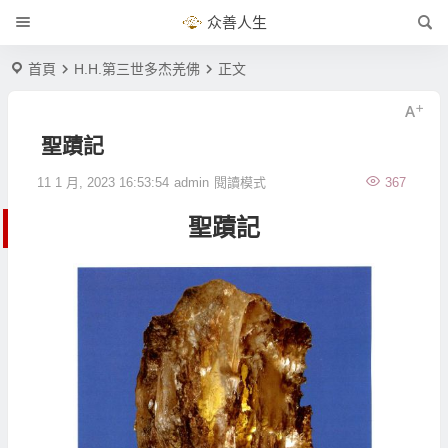
众善人生
首頁
H.H.第三世多杰羌佛
正文
聖蹟記
11 1 月, 2023 16:53:54
admin
閱讀模式
367
聖蹟記