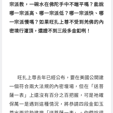
宗派教，一碗水在佛陀手中不端平嗎？能說
哪一宗派高、哪一宗派低？哪一宗派快、哪
一宗派慢嗎？如果旺扎上尊不受到羌佛的內
密境行灌頂，還證不到三段多金釦咧！
旺扎上尊去年已經公布，要在美國公開建
一個符合兩大法規的內密壇場，但在「送菩
薩一表」上還沒有百分之百把握，可是祂確
保萬一是遇到這種情況，將恭請四段金釦玉
尊出面協助建壇「送菩薩一表」。你們說得