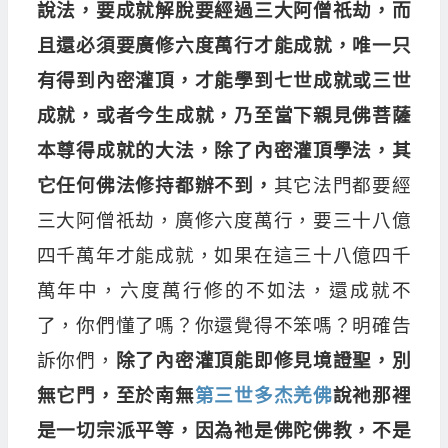
說法，要成就解脫要經過三大阿僧祇劫，而
且還必須要廣修六度萬行才能成就，唯一只
有得到內密灌頂，才能學到七世成就或三世
成就，或者今生成就，乃至當下親見佛菩薩
本尊得成就的大法，除了內密灌頂學法，其
它任何佛法修持都辦不到，
其它法門都要經
三大阿僧祇劫，廣修六度萬行，要三十八億
四千萬年才能成就，如果在這三十八億四千
萬年中，六度萬行修的不如法，還成就不
了，你們懂了嗎？你還覺得不笨嗎？明確告
訴你們，
除了內密灌頂能即修見境證聖，別
無它門，至於南無
第三世多杰羌佛
說祂那裡
是一切宗派平等，因為祂是佛陀佛教，不是