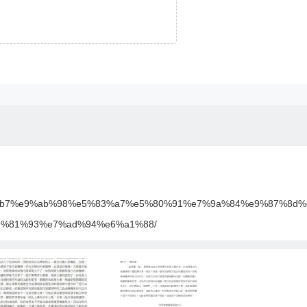
5%be%b7%e9%ab%98%e5%83%a7%e5%80%91%e7%9a%84%e9%87%8
%81%93%e7%ad%94%e6%a1%88/