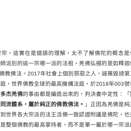
密宗，這實在是錯誤的理解，太不了解佛陀的概念是
祖師派別的這一宗哪一派的法祖，羌佛弘揚的是如釋迦
佛教佛法。2017年社會上個別邪惡之人，誣蔑毀謗第
庭，世界佛教全球的最高機構法庭，於2018年003號
世多杰羌佛
的事由都是編造出來的，判決書中定性：「
理同流體系，屬於純正的佛教佛法。
」正因為羌佛是純
受到世界各大宗派的法王活佛一致認證附議是佛陀，也
陀是整個佛教的最高掌持者，而不是單一屬於哪一宗派