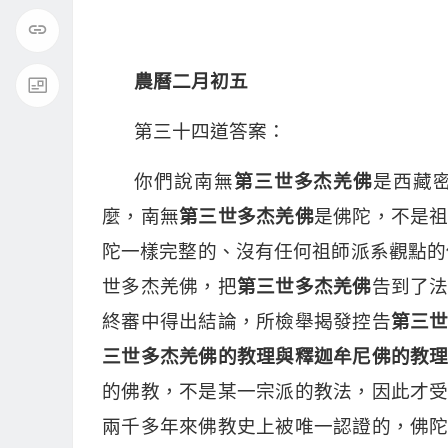
農曆二月初五
第三十四道答案：
你們說南無
第三世多杰羌佛
是西藏
麼，南無
第三世多杰羌佛
是佛陀，不是
陀一樣完整的、沒有任何祖師派系觀點的
世多杰羌佛，把
第三世多杰羌佛
告到了法
終審中得出結論，所檢舉揭發控告
第三
三世多杰羌佛的教理與釋迦牟尼佛的教
的佛教，不是某一宗派的教法，因此才
兩千多年來佛教史上被唯一認證的，佛