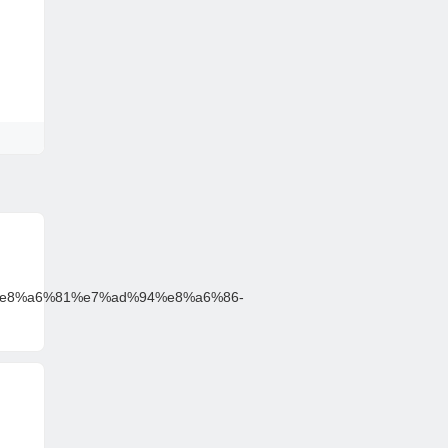
d%e8%a6%81%e7%ad%94%e8%a6%86-