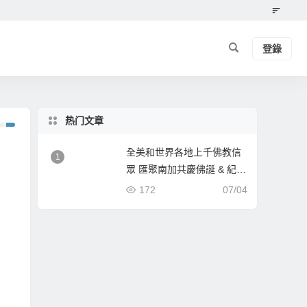
登錄
热门文章
全美和世界各地上千佛教信
1
眾 匯聚南加共慶佛誕 & 紀念
南無第三世多杰羌佛佛誕
172
07/04
《經藏總集》新卷面世