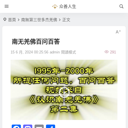
众善人生
首頁
南無第三世多杰羌佛
正文
南无羌佛百问百答
15 6 月, 2024 00:25:56
admin
閱讀模式
291
視
訊
播
放
器