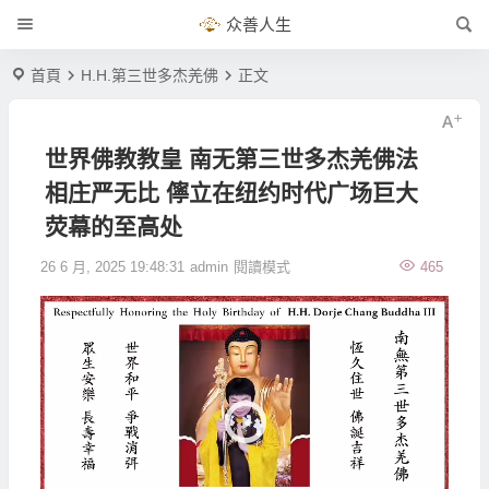
众善人生
首頁
H.H.第三世多杰羌佛
正文
世界佛教教皇 南无第三世多杰羌佛法
相庄严无比 儜立在纽约时代广场巨大
荧幕的至高处
26 6 月, 2025 19:48:31
admin
閱讀模式
465
視
訊
播
放
器