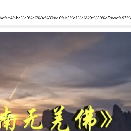
e8%ae%ba%e4%bd%a0%e6%9c%89%e6%b2%a1%e6%9c%89%e5%ae