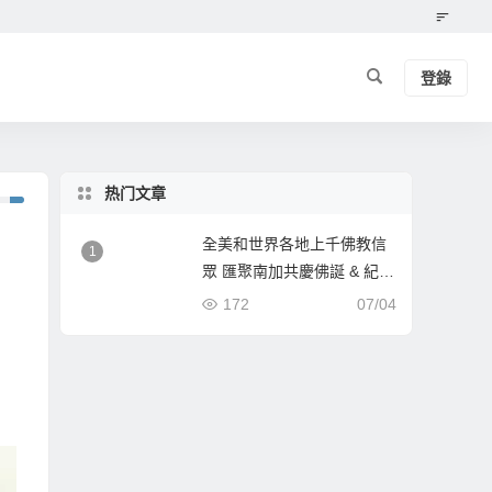
登錄
热门文章
全美和世界各地上千佛教信
1
眾 匯聚南加共慶佛誕 & 紀念
南無第三世多杰羌佛佛誕
172
07/04
《經藏總集》新卷面世