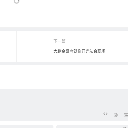
下一篇
大鹏金翅鸟驾临开光法会现场