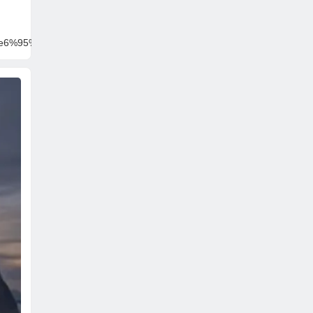
%97%e6%95%99%e4%bf%a1%e4%bb%b0%ef%bc%8c%e5%8f%aa%e8