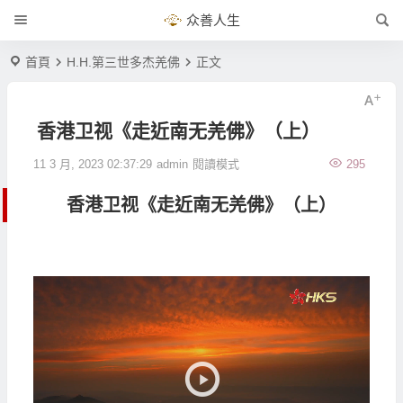
众善人生
首頁
H.H.第三世多杰羌佛
正文
香港卫视《走近南无羌佛》（上）
11 3 月, 2023 02:37:29
admin
閱讀模式
295
香港卫视《走近南无羌佛》（上）
視
訊
播
放
器