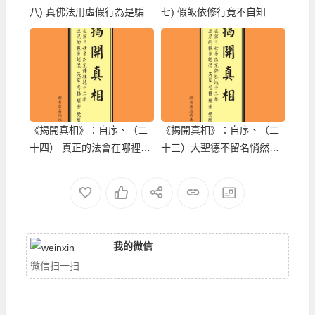
八) 真佛法用虛假行為是騙不
七) 假皈依修行竟不自知 六
來學不到的
法寶照出白癡小人
《揭開真相》：自序、（二
《揭開真相》：自序、（二
十四） 真正的法會在哪裡、
十三）大聖德不留名悄然而
(二十五) 返老回春的真相是
隱 小咪咪愛自吹宣說背景
怎麼回事
我的微信
微信扫一扫