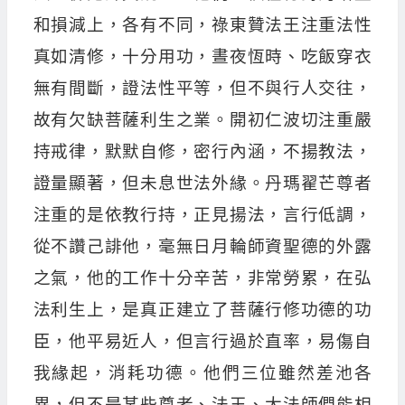
和損減上，各有不同，祿東贊法王注重法性
真如清修，十分用功，晝夜恆時、吃飯穿衣
無有間斷，證法性平等，但不與行人交往，
故有欠缺菩薩利生之業。開初仁波切注重嚴
持戒律，默默自修，密行內涵，不揚教法，
證量顯著，但未息世法外緣。丹瑪翟芒尊者
注重的是依教行持，正見揚法，言行低調，
從不讚己誹他，毫無日月輪師資聖德的外露
之氣，他的工作十分辛苦，非常勞累，在弘
法利生上，是真正建立了菩薩行修功德的功
臣，他平易近人，但言行過於直率，易傷自
我緣起，消耗功德。他們三位雖然差池各
異，但不是某些尊者、法王、大法師們能相