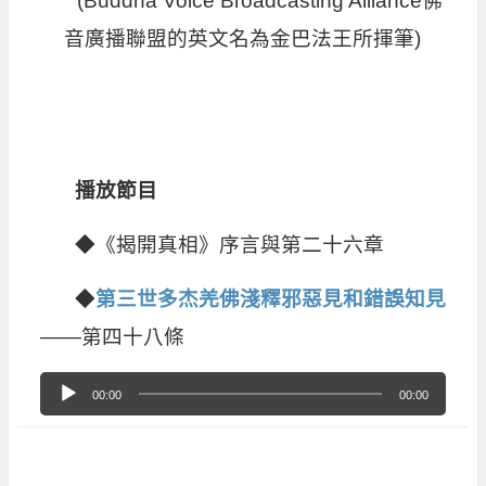
(Buddha Voice Broadcasting Alliance佛
音廣播聯盟的英文名為金巴法王所揮筆)
播放節目
◆《揭開真相》序言與第二十六章
◆
第三世多杰羌佛淺釋邪惡見和錯誤知見
——第四十八條
音
00:00
00:00
訊
播
放