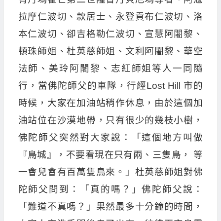
拉摩仁波切、款居士、永登貢布仁波切、洛
本仁波切、卻吉格勒仁波切、宣慧阿闍黎、
頓珠師姐、杜英慈師姐、文利阿闍黎、華空
法師、美玲阿闍黎、志紅師姐等人一同隨
行，當佛陀師父的車隊，行經Lost Hill 市的
時候，大家在加油站稍作休息，由於這個加
油站位在沙漠地帶，只有很少的幾枝小樹，
佛陀師父突然對大家說：「這個地方叫做
『鳥城』，不要看現在只有兩、三隻鳥， 等
一會兒會有百萬隻鳥來。」杜英慈師姐對佛
陀師父問到：「真的嗎？」佛陀師父說：
「難道不真嗎？」果然最多十分鐘的時間，