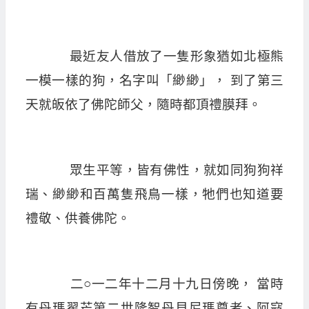
最近友人借放了一隻形象猶如北極熊
一模一樣的狗，名字叫「緲緲」， 到了第三
天就皈依了佛陀師父，隨時都頂禮膜拜。
眾生平等，皆有佛性，就如同狗狗祥
瑞、緲緲和百萬隻飛鳥一樣，牠們也知道要
禮敬、供養佛陀。
二○一二年十二月十九日傍晚， 當時
有丹瑪翟芒第二世隆智丹貝尼瑪尊者、阿寇