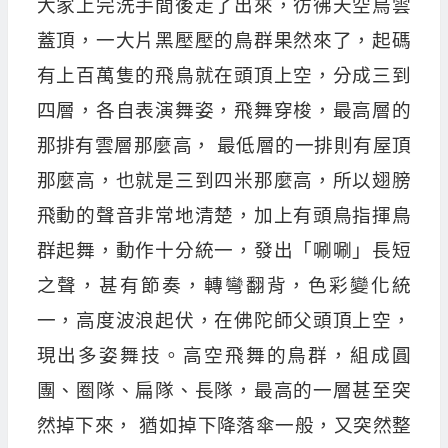
大家上完洗手間後走了出來，彷彿天空烏雲
蓋頂，一大片黑壓壓的鳥群果然來了，起碼
有上百萬隻的飛鳥就在頭頂上空，分成三到
四層，各自表演舞姿，飛舞穿梭，最高層的
那排有雲層那麼高， 最低層的一排則有屋頂
那麼高，也就是三到四米那麼高，所以翅膀
飛動的聲音非常地清楚，加上有頭鳥指揮鳥
群起舞，動作十分統一，發出「唰唰」長短
之聲，甚有節奏，轉彎翻背，色彩變化統
一，高度波浪起伏，在佛陀師父頭頂上空，
現出多姿舞技。高空飛舞的鳥群，組成圓
團、圈隊、扁隊、長隊，最高的一層甚至突
然掉下來， 猶如掉下降落傘一般，又突然整