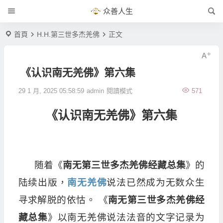
众善人生
首頁
H.H.第三世多杰羌佛
正文
《认识南无羌佛》第六集
29 1 月, 2025 05:58:59
admin
閱讀模式
571
《认识南无羌佛》第六集
随着《
南无第三世多杰羌佛经藏总集
》的
陆续出版，
南无羌佛
说法已然成为无数众生
寻求解脱的依怙。 《
南无第三世多杰羌佛经
藏总集
》以南无羌佛说法法音的文字记录为