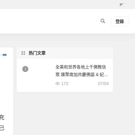
登錄
热门文章
全美和世界各地上千佛教信
1
眾 匯聚南加共慶佛誕 & 紀念
南無第三世多杰羌佛佛誕
172
07/04
《經藏總集》新卷面世
充
已