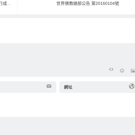
世界佛教總部公告 第20160102號-對道行成就袍裝段位的定性
世界佛教總部公告 第20160104號
網址