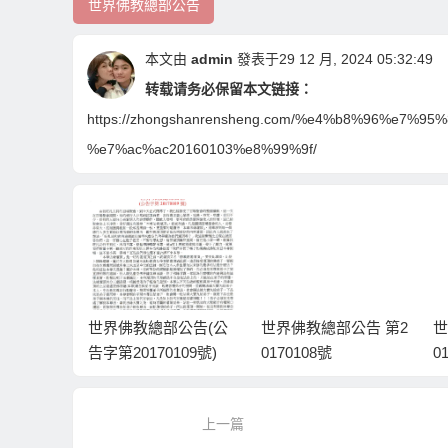
世界佛教總部公告
本文由
admin
發表于29 12 月, 2024 05:32:49
转载请务必保留本文链接：
https://zhongshanrensheng.com/%e4%b8%96%e7
%e7%ac%ac20160103%e8%99%9f/
公告 第2
世界佛教總部公告(公
世界佛教總部公告 第2
世
告字第20170109號)
0170108號
0
聖
會
上一篇