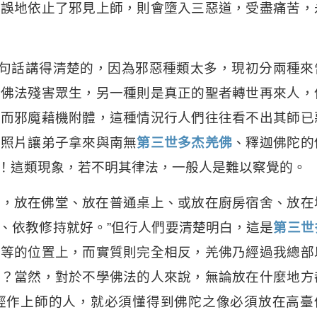
錯誤地依止了邪見上師，則會墮入三惡道，受盡痛苦，
句話講得清楚的，因為邪惡種類太多，現初分兩種來
亂佛法殘害眾生，另一種則是真正的聖者轉世再來人，
邪而邪魔藉機附體，這種情況行人們往往看不出其師已
的照片讓弟子拿來與南無
第三世多杰羌佛
、釋迦佛陀的
！這類現象，若不明其律法，一般人是難以察覺的。
放，放在佛堂、放在普通桌上、或放在廚房宿舍、放在
、依教修持就好。”但行人們要清楚明白，這是
第三世
平等的位置上，而實質則完全相反，羌佛乃經過我總部
辱？當然，對於不學佛法的人來說，無論放在什麼地方
經作上師的人，就必須懂得到佛陀之像必須放在高臺