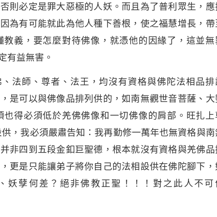
，否則必定是罪大惡極的人妖。而且為了普利眾生，應
，因為有可能就此為他人種下善根，使之福慧增長，帶
懂教義，要怎麼對待佛像，就憑他的因緣了，這並無
定有益無害。
佛、法師、尊者、法王，均沒有資格與佛陀法相品排
薩，是可以與佛像品排列供的，如南無觀世音菩薩、大
頂也得必須低於羌佛佛像和一切佛像的肩部。旺扎上
設供，我必須嚴肅告知：我再勤修一萬年也無資格與南
師并非四到五段金釦巨聖德，根本就沒有資格與羌佛品
師，更是只能讓弟子將你自己的法相設供在佛陀腳下，
、妖孽何差？絕非佛教正聖！！！對之此人不可