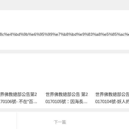
%95%8c%e4%bd%9b%e6%95%99%e7%b8%bd%e9%83%a8%e5%85%ac%
界佛教總部公告第2
世界佛教總部公告 第2
世界佛教總部公告
170106號- 不在“百場
0170105號：因海長老
0170104號-妖人
會”現場修的任何法
只做一件事
惡面目暴露了
，都不是“百場聖會”
下一篇