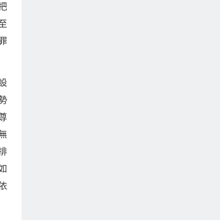
把
至
罪
設
勢
尊
無
排
如
依