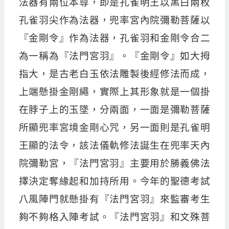
法器有兩位本尊，即是孔雀明王以黑白兩枚
孔雀羽尖作為法器，兜率宮內院彌勒菩薩以
『金剛令』作為法器，孔雀羽和金剛令合二
為一稱為『法門宮羽』。『金剛令』如大拇
指大，是古老白玉依法雕製後經修法而成，
上端懸掛金剛繩，實際上其形象就是一個掛
在脖子上的玉墜，分兩面，一面是彌勒菩薩
所顯兜率宮境金剛心咒，另一面則是孔雀明
王顯的法令，該法儀軌修法誕生在兜率天內
院彌勒宮，『法門宮羽』主要用於勝義佛法
擇決定奪緣起和加持所用。今年的聖德考試
八風陣門就懸掛有『法門宮羽』來監審考生
夠不夠格入陣考試。『法門宮羽』和文殊菩