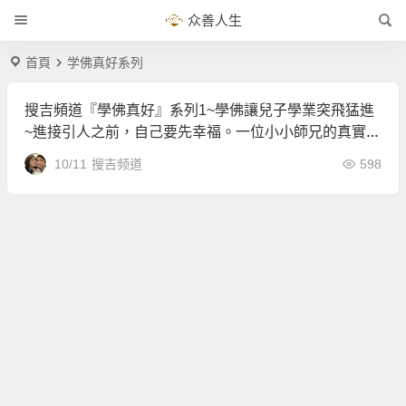
众善人生
首頁
学佛真好系列
搜吉頻道『學佛真好』系列1~學佛讓兒子學業突飛猛進
~進接引人之前，自己要先幸福。一位小小師兄的真實經
歷，因為努力學佛，家庭有了轉變，從此邁向幸福的康
10/11
搜吉频道
598
莊大道，一家和樂。