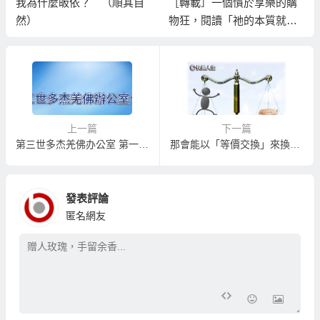
我為什麼皈依？ （順其自
［轉載］一個慣於享樂的購
然）
物狂，閱讀「祂的本質就是
這樣」文章後感。（澄明）
上一篇
下一篇
第三世多杰羌佛办公室 第一号公告 (07/20/2008)
那會能以「等價交換」來換取「福報」! （天空）
發表評論
匿名網友