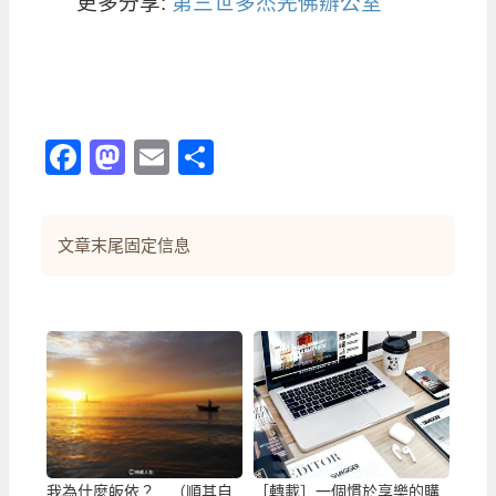
更多分享:
第三世多杰羌佛辦公室
Facebook
Mastodon
Email
分
享
文章末尾固定信息
我為什麼皈依？ （順其自
［轉載］一個慣於享樂的購