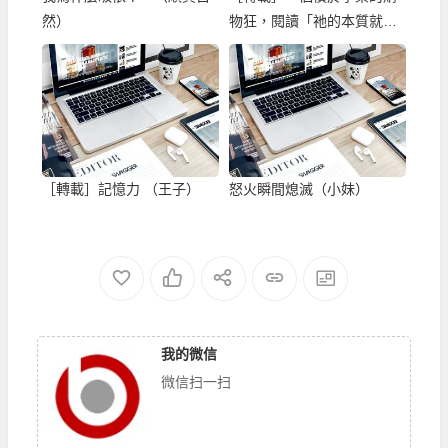
然）
物狂，閱讀「祂的本質就是
這樣」文章後感。（澄明）
［轉載］記憶力 （王子）
怒火瞬間熄滅（小妹）
我的微信
微信扫一扫