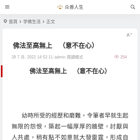
众善人生
首頁
学佛生活
正文
佛法至高無上 （意不在心）
28 7 月, 2022 14:52:11
admin
閱讀模式
254
佛法至高無上 （意不在心）
幼時所受的經歷和磨難，令筆者早就生起
無限的怨恨，築起一幅厚厚的牆壁，討厭與
人共處，稍有點不如意就大發雷霆，形成自